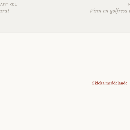
gsnavigering
ARTIKEL
carat
Vinn en golfresa 
Skicka meddelande