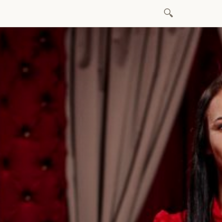
Sök
Hoppa
efter:
till
innehåll