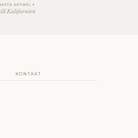
NÄSTA ARTIKEL
till Kalifornien
KONTAKT