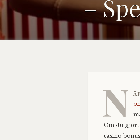
– Sp
N
ä
on
ma
Om du gjort 
casino bonus