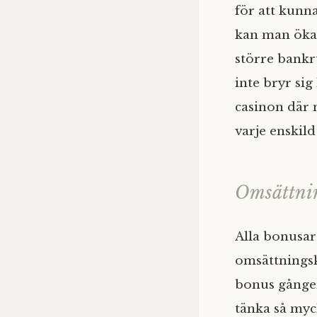
för att kunna
kan man öka 
större bankr
inte bryr sig
casinon där 
varje enskil
Omsättnin
Alla bonusar
omsättningsk
bonus gånger
tänka så myc