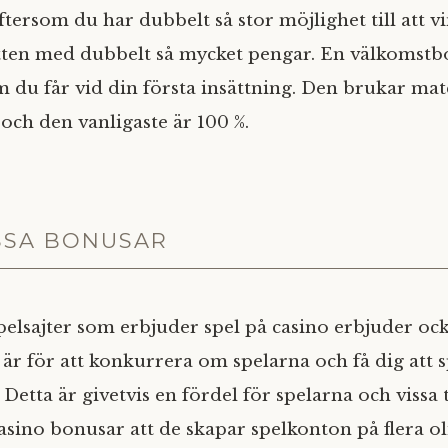
ftersom du har dubbelt så stor möjlighet till att 
tten med dubbelt så mycket pengar. En välkomstbo
 du får vid din första insättning. Den brukar ma
 och den vanligaste är 100 %.
SSA BONUSAR
spelsajter som erbjuder spel på casino erbjuder oc
är för att konkurrera om spelarna och få dig att s
 Detta är givetvis en fördel för spelarna och vissa 
sino bonusar att de skapar spelkonton på flera oli