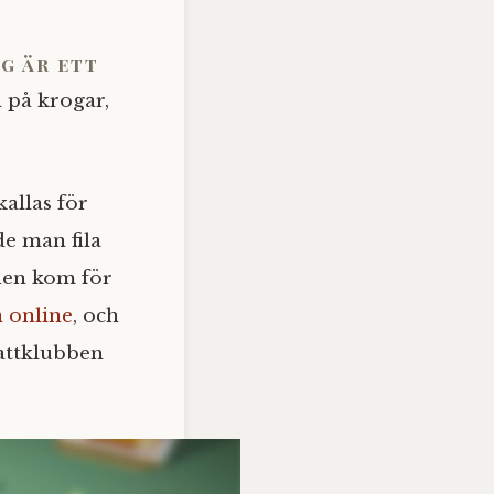
g är ett
h på krogar,
allas för
e man fila
nden kom för
 online
, och
nattklubben