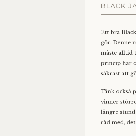
BLACK J
Ett bra Blac
gör. Denne m
måste alltid 
princip har 
säkrast att 
Tänk också p
vinner störr
längre stund
råd med, det