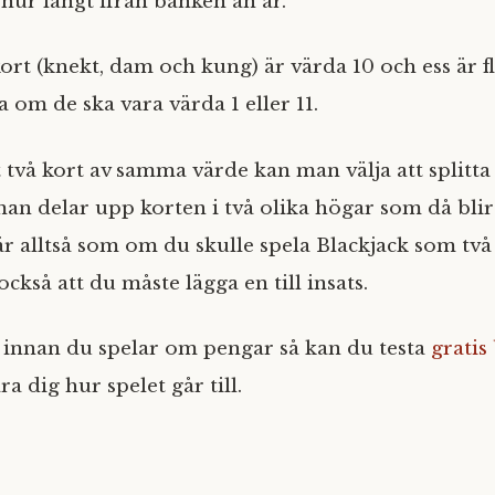
 hur långt ifrån banken än är.
ort (knekt, dam och kung) är värda 10 och ess är f
 om de ska vara värda 1 eller 11.
 två kort av samma värde kan man välja att splitta
man delar upp korten i två olika högar som då blir
är alltså som om du skulle spela Blackjack som två
ckså att du måste lägga en till insats.
a innan du spelar om pengar så kan du testa
gratis
ra dig hur spelet går till.