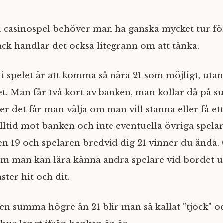
casinospel behöver man ha ganska mycket tur för
ack handlar det också litegrann om att tänka.
 spelet är att komma så nära 21 som möjligt, utan
let. Man får två kort av banken, man kollar då på
ter det får man välja om man vill stanna eller få ett 
lltid mot banken och inte eventuella övriga spela
en 19 och spelaren bredvid dig 21 vinner du ändå.
om man kan lära känna andra spelare vid bordet ut
ter hit och dit.
n summa högre än 21 blir man så kallat ”tjock” o