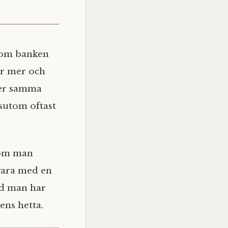
 som banken
er mer och
fter samma
ssutom oftast
n om man
vara med en
ad man har
ens hetta.