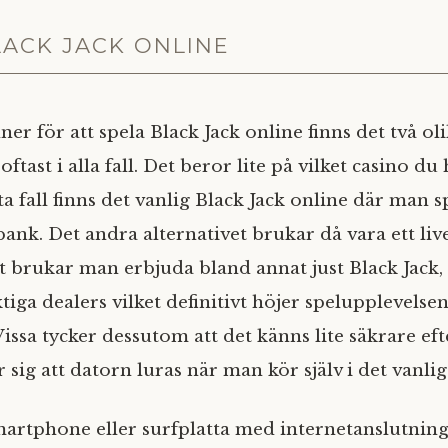
LACK JACK ONLINE
 för att spela Black Jack online finns det två oli
oftast i alla fall. Det beror lite på vilket casino du
ta fall finns det vanlig Black Jack online där man 
nk. Det andra alternativet brukar då vara ett live
nt brukar man erbjuda bland annat just Black Jack,
tiga dealers vilket definitivt höjer spelupplevelsen 
Vissa tycker dessutom att det känns lite säkrare e
r sig att datorn luras när man kör själv i det vanlig
artphone eller surfplatta med internetanslutnin