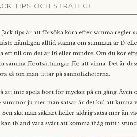
ACK TIPS OCH STRATEGI
k Jack tips är att försöka köra efter samma regler
åste nämligen alltid stanna om summan är 17 ell
ta ett till om det är 16 eller mindre. Om du kör e
du samma förutsättningar för att vinna. Det är de
göra så om man tittar på sannolikheterna.
å att inte spela bort för mycket på en gång. Äve
e summor ju mer man satsar är det kul att kunna 
. Sen ska man såklart heller aldrig satsa mer än v
 kan ibland vara svårt att komma ihåg mitt i stund