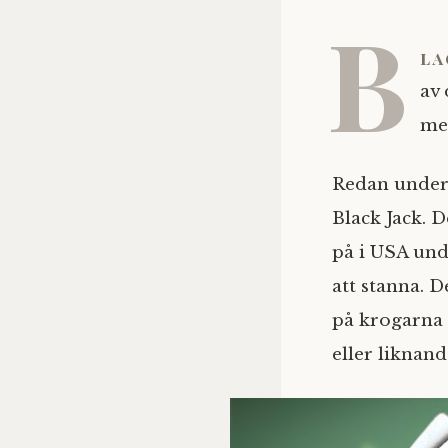
B
la
av 
me
Redan under 
Black Jack. 
på i USA und
att stanna. D
på krogarna 
eller liknand