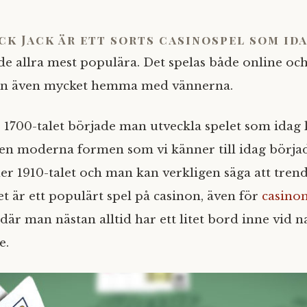
ck Jack är ett sorts casinospel som ida
de allra mest populära. Det spelas både online oc
n även mycket hemma med vännerna.
1700-talet började man utveckla spelet som idag k
Den moderna formen som vi känner till idag börjad
er 1910-talet och man kan verkligen säga att tre
et är ett populärt spel på casinon, även för
casinon
där man nästan alltid har ett litet bord inne vid 
e.