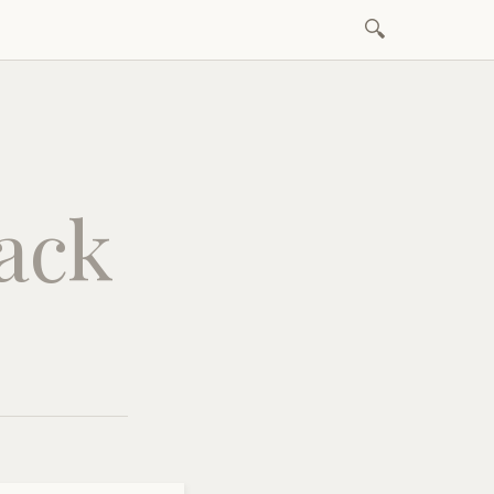
Sök
Hoppa
efter:
till
innehåll
jack