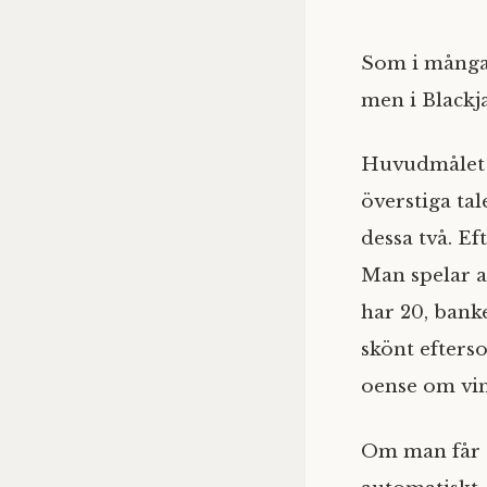
Som i många 
men i Blackj
Huvudmålet i
överstiga ta
dessa två. Ef
Man spelar a
har 20, bank
skönt efters
oense om vins
Om man får e