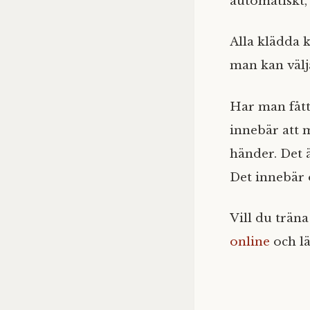
automatiskt,
Alla klädda k
man kan välja
Har man fått
innebär att 
händer. Det 
Det innebär o
Vill du trän
online
och lä