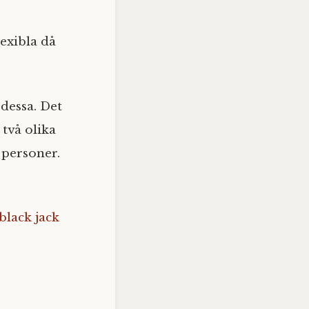
lexibla då
 dessa. Det
 två olika
 personer.
 black jack