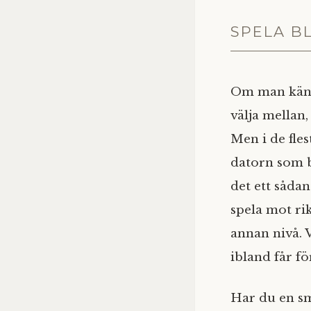
SPELA B
Om man känner
välja mellan, 
Men i de fles
datorn som ba
det ett såda
spela mot rik
annan nivå. 
ibland får fö
Har du en sm