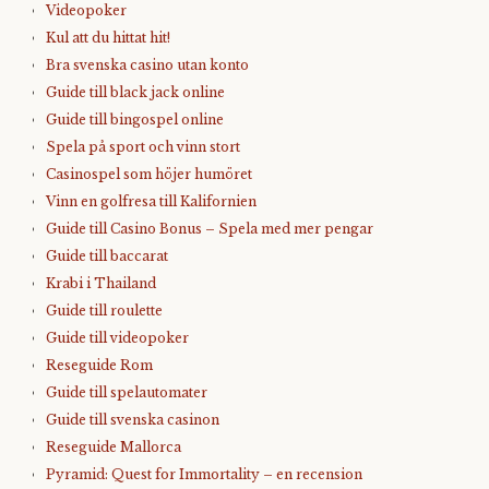
Videopoker
Kul att du hittat hit!
Bra svenska casino utan konto
Guide till black jack online
Guide till bingospel online
Spela på sport och vinn stort
Casinospel som höjer humöret
Vinn en golfresa till Kalifornien
Guide till Casino Bonus – Spela med mer pengar
Guide till baccarat
Krabi i Thailand
Guide till roulette
Guide till videopoker
Reseguide Rom
Guide till spelautomater
Guide till svenska casinon
Reseguide Mallorca
Pyramid: Quest for Immortality – en recension