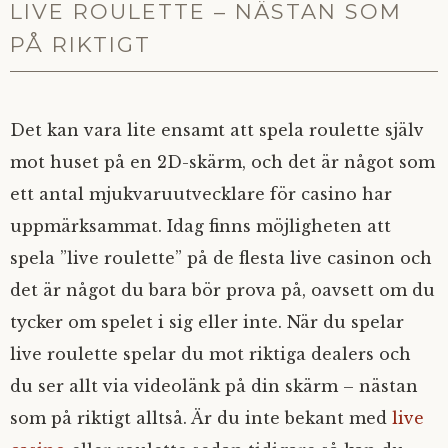
LIVE ROULETTE – NÄSTAN SOM
PÅ RIKTIGT
Det kan vara lite ensamt att spela roulette själv
mot huset på en 2D-skärm, och det är något som
ett antal mjukvaruutvecklare för casino har
uppmärksammat. Idag finns möjligheten att
spela ”live roulette” på de flesta live casinon och
det är något du bara bör prova på, oavsett om du
tycker om spelet i sig eller inte. När du spelar
live roulette spelar du mot riktiga dealers och
du ser allt via videolänk på din skärm – nästan
som på riktigt alltså. Är du inte bekant med
live