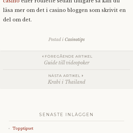
casino
eller roulette sedan tidigare så kan du
läsa mer om det i casino bloggen som skrivit en
del om det.
Postad i
Casinotips
Inläggsnavigering
FÖREGÅENDE ARTIKEL
Guide till videopoker
NÄSTA ARTIKEL
Krabi i Thailand
SENASTE INLÄGGEN
Topptipset