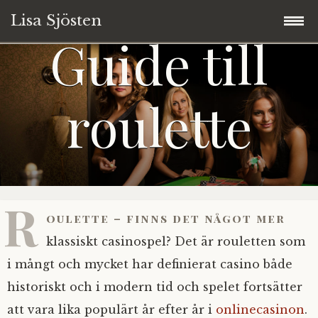
Lisa Sjösten
Publicerat
5 juni, 2018
Guide till
Hoppa
till
innehåll
roulette
R
oulette – finns det något mer
klassiskt casinospel? Det är rouletten som
i mångt och mycket har definierat casino både
historiskt och i modern tid och spelet fortsätter
att vara lika populärt år efter år i
onlinecasinon
.