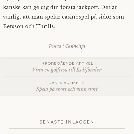
kanske kan ge dig din första jackpott. Det är
vanligt att man spelar casinospel på sidor som
Betsson och Thrills.
Postad i
Casinotips
Inläggsnavigering
FÖREGÅENDE ARTIKEL
Vinn en golfresa till Kalifornien
NÄSTA ARTIKEL
Spela på sport och vinn stort
SENASTE INLÄGGEN