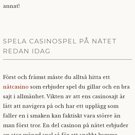
annat!
SPELA CASINOSPEL PÅ NÄTET
REDAN IDAG
Först och främst måste du alltså hitta ett
nätcasino
som erbjuder spel du gillar och en bra
sajt i allmänhet. Vikten av att ens casinosajt är
lätt att navigera på och har ett upplägg som
faller en i smaken kan faktiskt vara större än
man först tror. En del casinon på nätet erbjuder
en stor mängd spel så för att snabbt komma